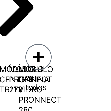
MÓDULO
MÓDULO
MÓDULO
ver
CENTRALINA
PRONNECT
DE
todos
TR111
273
VIDRO
PRONNECT
280