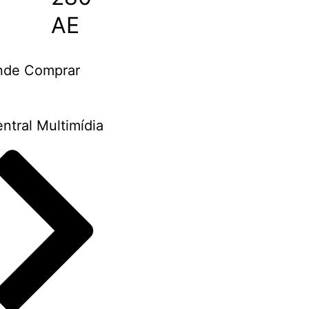
AE
nde Comprar
ntral Multimídia