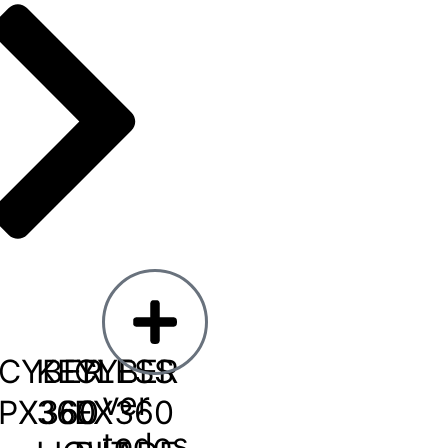
CYBER
KEYLESS
CYBER
ver
PX360
360
EX360
todos