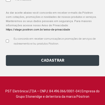
Ao dar aceite abaixo você concorda em receber e-mails da Pósitron
com cotações, promoções e novidades de nossos produtos e serviços.
Manteremos os seus dados pessoais em segurança. Para maiores
informações acesse nosso Aviso de Privacidade:
https://stage.positron.com.br/aviso-de-privacidade
Eu concordo em receber comunicações e promoções de serviços de 
rastreamento e/ou produtos Pósitron.
CADASTRAR
PST Eletrônica LTDA – CNPJ: 84.496.066/0001-04 | Empresa do
Grupo Stoneridge e detentora da marca Pósitron