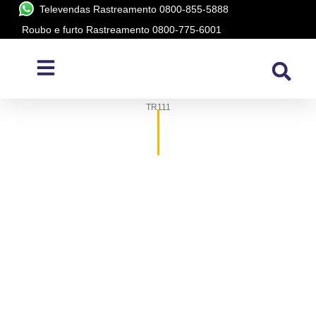
Televendas Rastreamento 0800-855-5888
Roubo e furto Rastreamento 0800-775-6001
ACESSÓRIOS
,
VEÍCULOS AUTOMOTIVO
INÍCIO
/
ACESSÓRIOS
/
VEÍCULOS AUTOMOTIVO
/ MÓDULO CENTRALINA
TR111