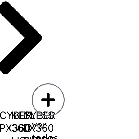
CYBER
KEYLESS
CYBER
ver
PX360
360
EX360
todos