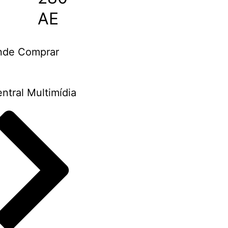
AE
nde Comprar
ntral Multimídia