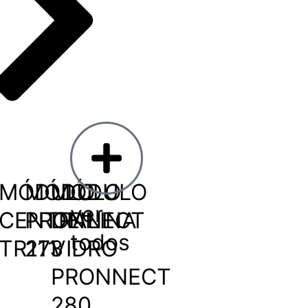
MÓDULO
MÓDULO
MÓDULO
ver
CENTRALINA
PRONNECT
DE
todos
TR111
273
VIDRO
PRONNECT
280