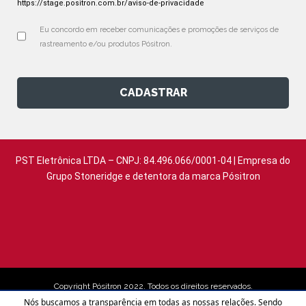
https://stage.positron.com.br/aviso-de-privacidade
Eu concordo em receber comunicações e promoções de serviços de 
rastreamento e/ou produtos Pósitron.
CADASTRAR
PST Eletrônica LTDA – CNPJ: 84.496.066/0001-04 | Empresa do
Grupo Stoneridge e detentora da marca Pósitron
Copyright Pósitron 2022. Todos os direitos reservados.
Nós buscamos a transparência em todas as nossas relações. Sendo