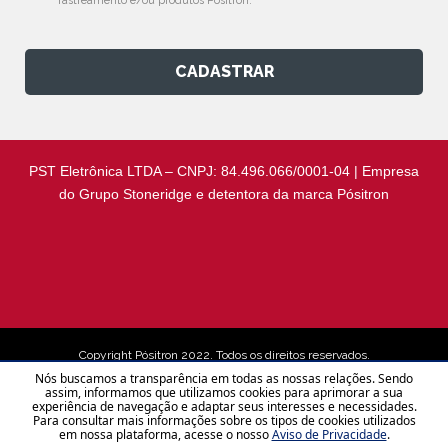
rastreamento e/ou produtos Pósitron.
CADASTRAR
PST Eletrônica LTDA – CNPJ: 84.496.066/0001-04 | Empresa
do Grupo Stoneridge e detentora da marca Pósitron
Copyright Pósitron 2022. Todos os direitos reservados.
Nós buscamos a transparência em todas as nossas relações. Sendo
assim, informamos que utilizamos cookies para aprimorar a sua
experiência de navegação e adaptar seus interesses e necessidades.
Aviso de Privacidade
Para consultar mais informações sobre os tipos de cookies utilizados
em nossa plataforma, acesse o nosso
Aviso de Privacidade
.