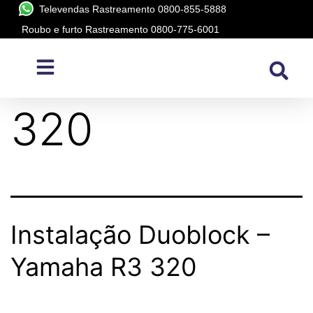
Televendas Rastreamento 0800-855-5888
Roubo e furto Rastreamento 0800-775-6001
Modelo:
R3
320
Instalação Duoblock –
Yamaha R3 320