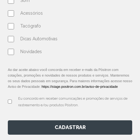
Som
Acessórios
Tacógrafo
Dicas Automotivas
Novidades
Ao dar aceite abaixo você concorda em receber e-mails da Pósitron com
cotações, promoções e novidades de nossos produtos e serviços. Manteremos
os seus dados pessoais em segurança. Para maiores informações acesse nosso
Aviso de Privacidade:
https://stage.positron.com.br/aviso-de-privacidade
Eu concordo em receber comunicações e promoções de serviços de 
rastreamento e/ou produtos Pósitron.
CADASTRAR