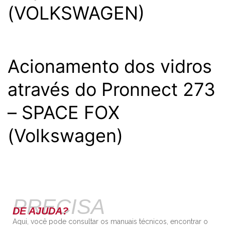
(VOLKSWAGEN)
Acionamento dos vidros
através do Pronnect 273
– SPACE FOX
(Volkswagen)
PRECISA
DE AJUDA?
Aqui, você pode consultar os manuais técnicos, encontrar o