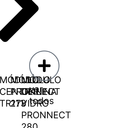
MÓDULO
MÓDULO
MÓDULO
ver
CENTRALINA
PRONNECT
DE
todos
TR111
273
VIDRO
PRONNECT
280