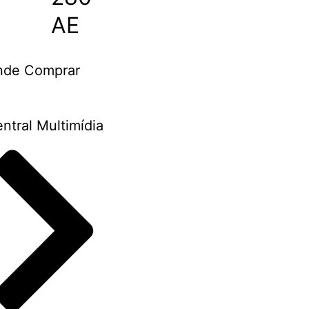
AE
nde Comprar
ntral Multimídia