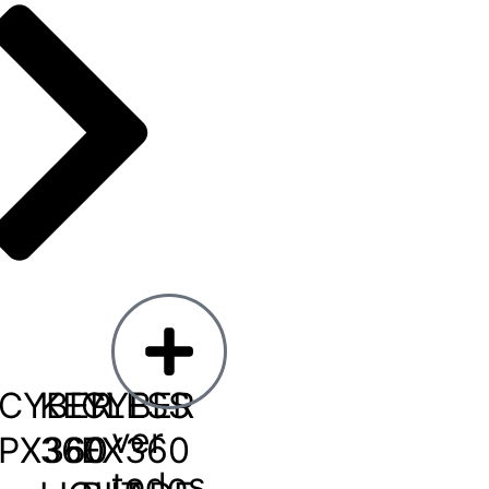
CYBER
KEYLESS
CYBER
ver
PX360
360
EX360
todos