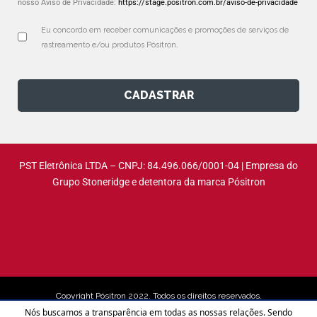
nosso Aviso de Privacidade:
https://stage.positron.com.br/aviso-de-privacidade
Eu concordo em receber comunicações e promoções de serviços de 
rastreamento e/ou produtos Pósitron.
CADASTRAR
PST Eletrônica LTDA – CNPJ: 84.496.066/0001-04 | Empresa do
Grupo Stoneridge e detentora da marca Pósitron
Copyright Pósitron 2022. Todos os direitos reservados.
Nós buscamos a transparência em todas as nossas relações. Sendo