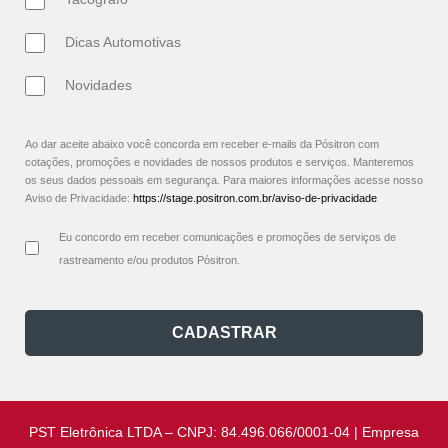
Dicas Automotivas
Novidades
Ao dar aceite abaixo você concorda em receber e-mails da Pósitron com
cotações, promoções e novidades de nossos produtos e serviços. Manteremos
os seus dados pessoais em segurança. Para maiores informações acesse nosso
Aviso de Privacidade:
https://stage.positron.com.br/aviso-de-privacidade
Eu concordo em receber comunicações e promoções de serviços de
rastreamento e/ou produtos Pósitron.
CADASTRAR
PST Eletrônica LTDA – CNPJ: 84.496.066/0001-04 | Empresa