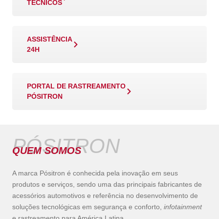
TÉCNICOS
ASSISTÊNCIA
24H
PORTAL DE RASTREAMENTO
PÓSITRON
PÓSITRON
QUEM SOMOS
A marca Pósitron é conhecida pela inovação em seus
produtos e serviços, sendo uma das principais fabricantes de
acessórios automotivos e referência no desenvolvimento de
soluções tecnológicas em segurança e conforto,
infotainment
e rastreamento para América Latina.