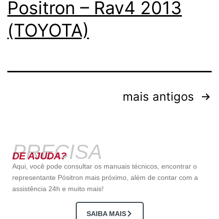
Positron – Rav4 2013
(TOYOTA)
mais antigos
PRECISA
DE AJUDA?
Aqui, você pode consultar os manuais técnicos, encontrar o
representante Pósitron mais próximo, além de contar com a
assistência 24h e muito mais!
SAIBA MAIS