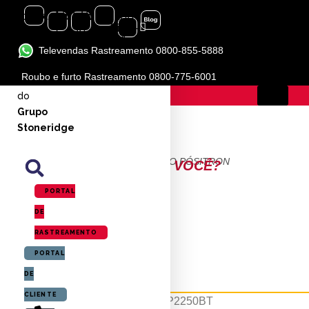
Instagram
Facebook-
Linkedin-
Youtube
Icon-
f
in
flickr-
1
Televendas Rastreamento 0800-855-5888
ALARME CARRO PX360BT STARTER
Roubo e furto Rastreamento 0800-775-6001
Marca
do
Grupo
Stoneridge
QUAL É O PRODUTO PÓSITRON
IDEAL PARA VOCÊ?
PORTAL
DE
RASTREAMENTO
PORTAL
SP2250BT
DE
CLIENTE
MP3 player automotivo Pósitron SP2250BT