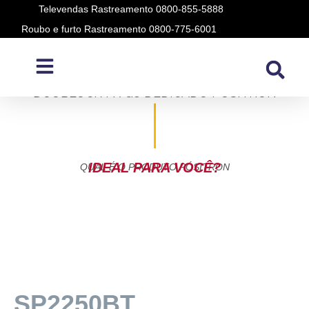
Televendas Rastreamento 0800-855-5888
Roubo e furto Rastreamento 0800-775-6001
ALARME PARA MOTO HONDA XRE 300
DUOBLOCK FX G8 DEDICADO PÓSITRON
IDEAL PARA VOCÊ?
QUAL É O PRODUTO PÓSITRON
SP2250BT