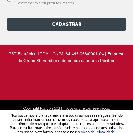
rastreamento e/ou produtos Pósitron.
CADASTRAR
PST Eletrônica LTDA – CNPJ: 84.496.066/0001-04 | Empresa
do Grupo Stoneridge e detentora da marca Pósitron
Copyright Pósitron 2022. Todos os direitos reservados.
Nós buscamos a transparência em todas as nossas relações. Sendo
assim, informamos que utilizamos cookies para aprimorar a sua
experiência de navegação e adaptar seus interesses e necessidades.
Aviso de Privacidade
Para consultar mais informações sobre os tipos de cookies utilizados
em nossa plataforma, acesse o nosso
Aviso de Privacidade
.