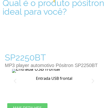
Qual é o produto pósitron
ideal para você?
SP2250BT
MP3 player automotivo Pósitron SP2250BT
Entrada USB frontal
Loud
MAIS DETALHES