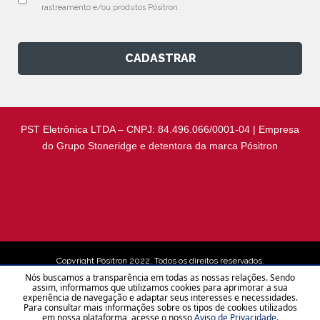
rastreamento e/ou produtos Pósitron.
CADASTRAR
PST Eletrônica LTDA – CNPJ: 84.496.066/0001-04 | Empresa
do Grupo Stoneridge e detentora da marca Pósitron
Copyright Pósitron 2022. Todos os direitos reservados.
Nós buscamos a transparência em todas as nossas relações. Sendo
assim, informamos que utilizamos cookies para aprimorar a sua
experiência de navegação e adaptar seus interesses e necessidades.
Aviso de Privacidade
Para consultar mais informações sobre os tipos de cookies utilizados
em nossa plataforma, acesse o nosso
Aviso de Privacidade
.