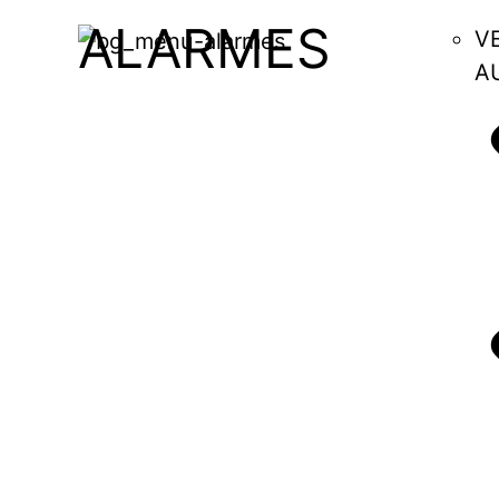
ALARMES
V
A