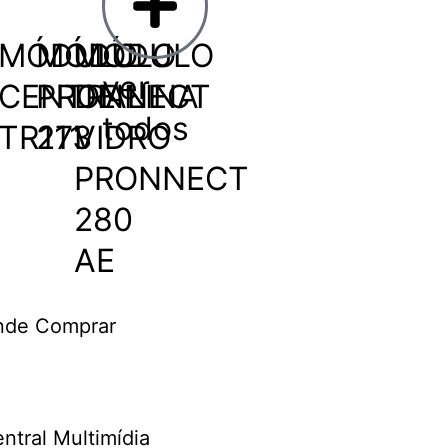
MÓDULO
MÓDULO
MÓDULO
ver
CENTRALINA
PRONNECT
DE
todos
TR111
273
VIDRO
PRONNECT
280
AE
nde Comprar
ntral Multimídia