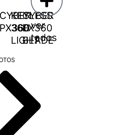
CYBER
KEYLESS
CYBER
ver
PX360
360
EX360
todos
LIGHT
BLADE
OTOS