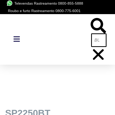
Televendas Rastreamento 0800-855-5888
Roubo e furto Rastreamento 0800-775-6001
SENSOR DE ESTACIONAMENTO.
IDEAL PARA VOCÊ?
QUAL É O PRODUTO PÓSITRON
SP2250BT