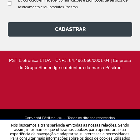
Eu concordo em receber comunicações e promoções de serviços de 
rastreamento e/ou produtos Pósitron.
CADASTRAR
PST Eletrônica LTDA – CNPJ: 84.496.066/0001-04 | Empresa
do Grupo Stoneridge e detentora da marca Pósitron
Copyright Pósitron 2022. Todos os direitos reservados.
Nós buscamos a transparência em todas as nossas relações. Sendo
assim, informamos que utilizamos cookies para aprimorar a sua
experiência de navegação e adaptar seus interesses e necessidades.
Aviso de Privacidade
Para consultar mais informações sobre os tipos de cookies utilizados