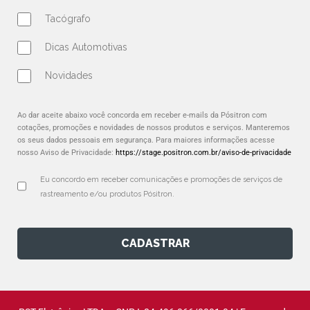
Tacógrafo
Dicas Automotivas
Novidades
Ao dar aceite abaixo você concorda em receber e-mails da Pósitron com
cotações, promoções e novidades de nossos produtos e serviços. Manteremos
os seus dados pessoais em segurança. Para maiores informações acesse
nosso Aviso de Privacidade:
https://stage.positron.com.br/aviso-de-privacidade
Eu concordo em receber comunicações e promoções de serviços de 
rastreamento e/ou produtos Pósitron.
CADASTRAR