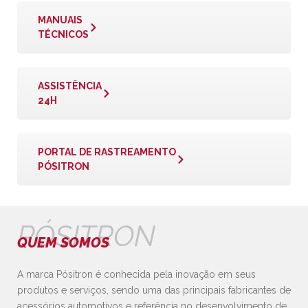
MANUAIS
TÉCNICOS
ASSISTÊNCIA
24H
PORTAL DE RASTREAMENTO
PÓSITRON
PÓSITRON
QUEM SOMOS
A marca Pósitron é conhecida pela inovação em seus
produtos e serviços, sendo uma das principais fabricantes de
acessórios automotivos e referência no desenvolvimento de