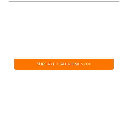
Veja nossos vídeos que irão te auxiliar
na
instalação do produto
.
SUPORTE E ATENDIMENTO