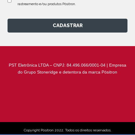
rastreamento e/ou produtos Pósitron.
CADASTRAR
PST Eletrônica LTDA – CNPJ: 84.496.066/0001-04 | Empresa
do Grupo Stoneridge e detentora da marca Pósitron
Copyright Pósitron 2022. Todos os direitos reservados.