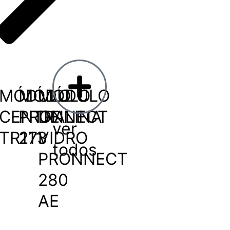
MÓDULO
MÓDULO
MÓDULO
CENTRALINA
PRONNECT
DE
ver
TR111
273
VIDRO
todos
PRONNECT
280
AE