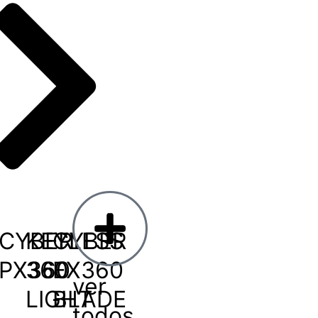
CYBER
KEYLESS
CYBER
PX360
360
EX360
ver
LIGHT
BLADE
todos