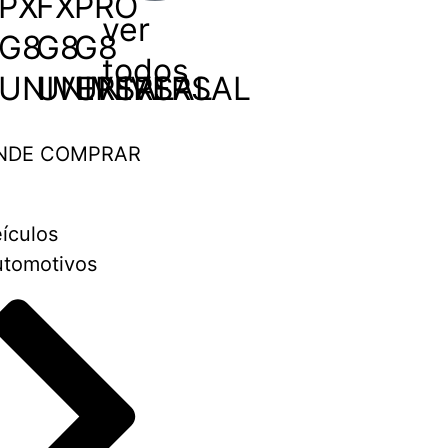
PX
FX
PRÓ
ver
G8
G8
G8
todos
UNIVERSAL
UNIVERSAL
UNIVERSAL
NDE COMPRAR
ículos
tomotivos