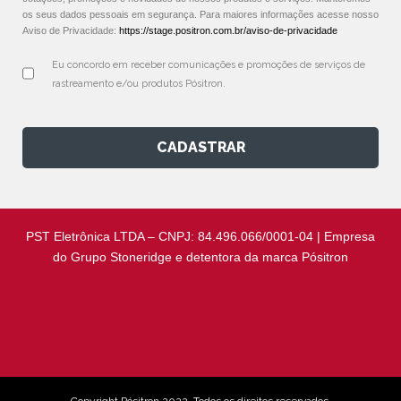
os seus dados pessoais em segurança. Para maiores informações acesse nosso
Aviso de Privacidade:
https://stage.positron.com.br/aviso-de-privacidade
Eu concordo em receber comunicações e promoções de serviços de 
rastreamento e/ou produtos Pósitron.
CADASTRAR
PST Eletrônica LTDA – CNPJ: 84.496.066/0001-04 | Empresa
do Grupo Stoneridge e detentora da marca Pósitron
Copyright Pósitron 2022. Todos os direitos reservados.