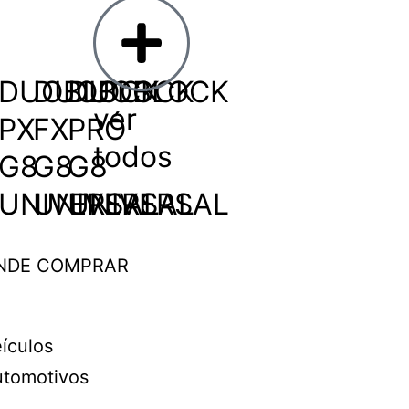
DUOBLOCK
DUOBLOCK
DUOBLOCK
ver
PX
FX
PRÓ
todos
G8
G8
G8
UNIVERSAL
UNIVERSAL
UNIVERSAL
NDE COMPRAR
ículos
tomotivos