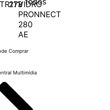
todos
TR111
273
VIDRO
PRONNECT
280
AE
nde Comprar
ntral Multimídia