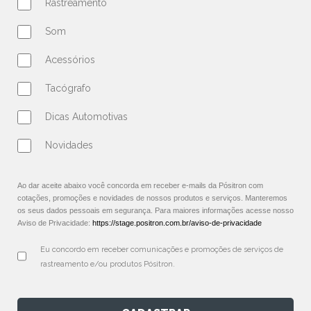
Rastreamento
Som
Acessórios
Tacógrafo
Dicas Automotivas
Novidades
Ao dar aceite abaixo você concorda em receber e-mails da Pósitron com
cotações, promoções e novidades de nossos produtos e serviços. Manteremos
os seus dados pessoais em segurança. Para maiores informações acesse nosso
Aviso de Privacidade:
https://stage.positron.com.br/aviso-de-privacidade
Eu concordo em receber comunicações e promoções de serviços de 
rastreamento e/ou produtos Pósitron.