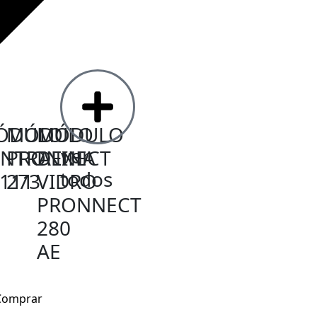
ÓDULO
MÓDULO
MÓDULO
ver
NTRALINA
PRONNECT
DE
todos
111
273
VIDRO
PRONNECT
280
AE
Comprar