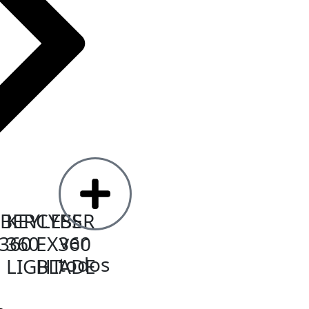
YBER
KEYLESS
CYBER
ver
360
360
EX360
todos
LIGHT
BLADE