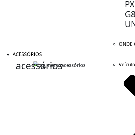
PX
G
UN
ONDE 
ACESSÓRIOS
acessórios
Veícul