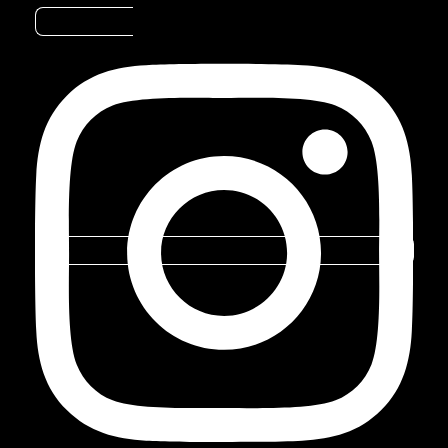
Instagram
BLOG
Marca
A PÓSITRON /
BLOG
do
Grupo
Stoneridge
DVD PLAYER SP6920NAV E
SP6520LINK
PORTAL
Criado por
markcom
DE
RASTREAMENTO
PORTAL
DE
CLIENTE
CURTA ESTE ARTIGO