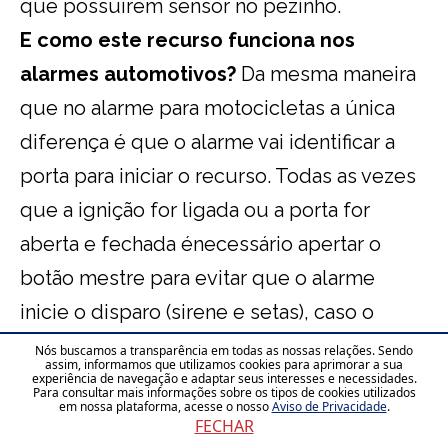
que possuírem sensor no pezinho.
E como este recurso funciona nos
alarmes automotivos?
Da mesma maneira
que no alarme para motocicletas a única
diferença é que o alarme vai identificar a
porta para iniciar o recurso. Todas as vezes
que a ignição for ligada ou a porta for
aberta e fechada énecessário apertar o
botão mestre para evitar que o alarme
inicie o disparo (sirene e setas), caso o
disparo ocorra, só será cessado quando o
Nós buscamos a transparência em todas as nossas relações. Sendo
assim, informamos que utilizamos cookies para aprimorar a sua
botão mestre for pressionado, o botão
experiência de navegação e adaptar seus interesses e necessidades.
Para consultar mais informações sobre os tipos de cookies utilizados
em nossa plataforma, acesse o nosso
Aviso de Privacidade
.
mestre (mesmo de programação do alarme)
FECHAR
deve ser instalado em um local secreto,