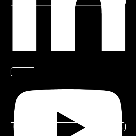
revolucionando a forma como interagimos
com os automóveis. Nesta matéria, você
descobrirá como a inteligência artificial está
otimizando a segurança, o conforto e a
eficiência no setor automotivo.
Automação
Youtube
A inteligência artificial tem um papel
fundamental na automação de veículos,
tornando a condução mais prática e segura.
Muitos modelos já contam com recursos
avançados e assistência à direção. Além