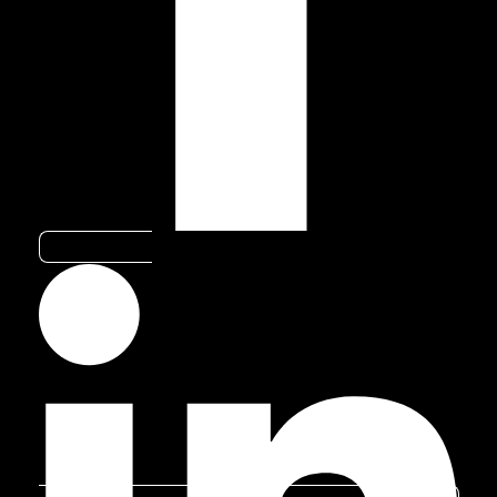
RELACIONADOS
TECNOLOGIA
Como a inteligência artificial está
melhorando a experiência automotiva
Linkedin-in
A inteligência artificial tem avançado
rapidamente nos últimos anos e
transformando diversos setores,
especialmente o automotivo. Com
inovações que vão desde a automação de
veículos a personalização da experiência
do motorista, essa tecnologia está