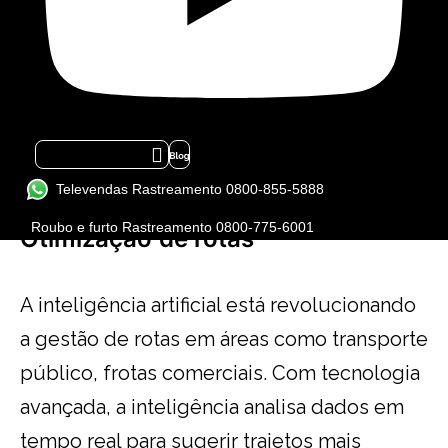
disso, há veículos semiautônomos que
utilizam inteligência artificial para controlar
aceleração, frenagem e manutenção de
faixa, reduzindo a necessidade de
intervenção do motorista e aumentando a
Icon-flickr-1
segurança nas estradas.
Televendas Rastreamento 0800-855-5888
Roubo e furto Rastreamento 0800-775-6001
Otimização
de rotas
A inteligência artificial está revolucionando
a gestão de rotas em áreas como transporte
público, frotas comerciais. Com tecnologia
avançada, a inteligência analisa dados em
tempo real para sugerir trajetos mais