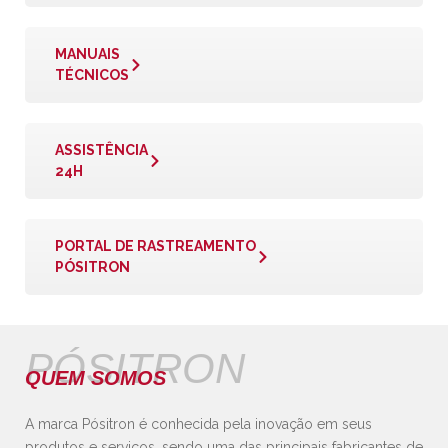
MANUAIS
TÉCNICOS
ASSISTÊNCIA
24H
PORTAL DE RASTREAMENTO
PÓSITRON
PÓSITRON
QUEM SOMOS
A marca Pósitron é conhecida pela inovação em seus
produtos e serviços, sendo uma das principais fabricantes de