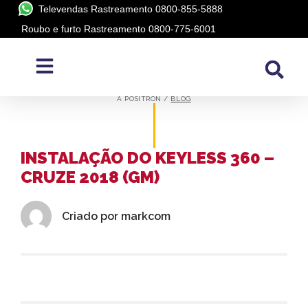
Televendas Rastreamento 0800-855-5888
Roubo e furto Rastreamento 0800-775-6001
BLOG
A PÓSITRON /
BLOG
INSTALAÇÃO DO KEYLESS 360 –
CRUZE 2018 (GM)
Criado por
markcom