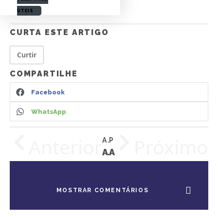
ÚTEIS
CURTA ESTE ARTIGO
Curtir
COMPARTILHE
Facebook
WhatsApp
Anterior
Próximo
ARTIGO ANTERIOR
PRÓXIMO ARTIGO
ACIONAMENTO VE PRONNECT 480AE, P.DIANTEIRAS – CRETA (HYUNDAI)
ACIONAMENTO VE PRONNECT 480AE – COBALT 2011 A 2015 (GM)
MOSTRAR COMENTÁRIOS