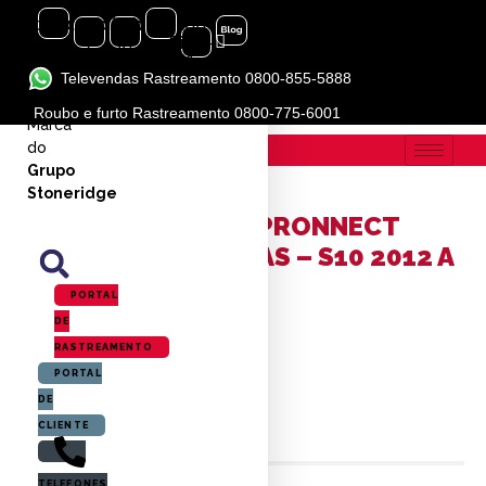
Instagram
Facebook-
Linkedin-
Youtube
Icon-
f
in
flickr-
1
Televendas Rastreamento 0800-855-5888
BLOG
Roubo e furto Rastreamento 0800-775-6001
Marca
A PÓSITRON /
BLOG
do
Grupo
Stoneridge
ACIONAMENTO VE PRONNECT
480AE, P.DIANTEIRAS – S10 2012 A
2016 (GM)
PORTAL
DE
RASTREAMENTO
Criado por
markcom
PORTAL
DE
CLIENTE
TELEFONES