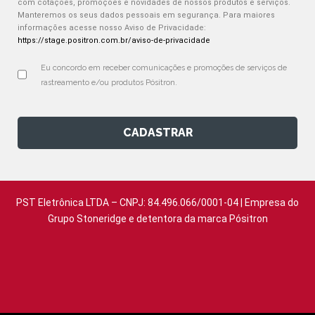
com cotações, promoções e novidades de nossos produtos e serviços.
Manteremos os seus dados pessoais em segurança. Para maiores
informações acesse nosso Aviso de Privacidade:
https://stage.positron.com.br/aviso-de-privacidade
Eu concordo em receber comunicações e promoções de serviços de 
rastreamento e/ou produtos Pósitron.
CADASTRAR
PST Eletrônica LTDA – CNPJ: 84.496.066/0001-04 | Empresa do
Grupo Stoneridge e detentora da marca Pósitron