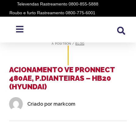
Televendas Rastreamento 0800-855-5888
Roubo e furto Rastreamento 0800-775-6001
BLOG
A PÓSITRON /
BLOG
ACIONAMENTO VE PRONNECT
480AE, P.DIANTEIRAS – HB20
(HYUNDAI)
Criado por
markcom