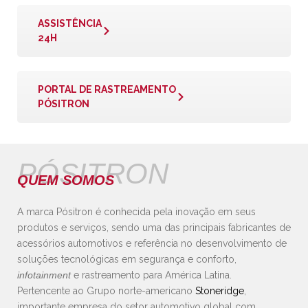
ASSISTÊNCIA
24H
PORTAL DE RASTREAMENTO
PÓSITRON
PÓSITRON
QUEM SOMOS
A marca Pósitron é conhecida pela inovação em seus
produtos e serviços, sendo uma das principais fabricantes de
acessórios automotivos e referência no desenvolvimento de
soluções tecnológicas em segurança e conforto,
infotainment
e rastreamento para América Latina.
Pertencente ao Grupo norte-americano
Stoneridge
,
importante empresa do setor automotivo global com