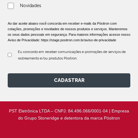
Novidades
Ao dar aceite abaixo você concorda em receber e-mails da Pósitron com
cotações, promoções e novidades de nossos produtos e serviços. Manteremos
os seus dados pessoais em segurança. Para maiores informações acesse nosso
Aviso de Privacidade:
https://stage.positron.com.br/aviso-de-privacidade
Eu concordo em receber comunicações e promoções de serviços de 
rastreamento e/ou produtos Pósitron.
CADASTRAR
PST Eletrônica LTDA – CNPJ: 84.496.066/0001-04 | Empresa
do Grupo Stoneridge e detentora da marca Pósitron