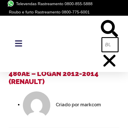
Televendas Rastreamento 0800-855-5888
Roubo e furto Rastreamento 0800-775-6001
BLOG
A PÓSITRON /
BLOG
ACIONAMENTO VE PRONNECT
480AE – LOGAN 2012-2014
(RENAULT)
Criado por
markcom