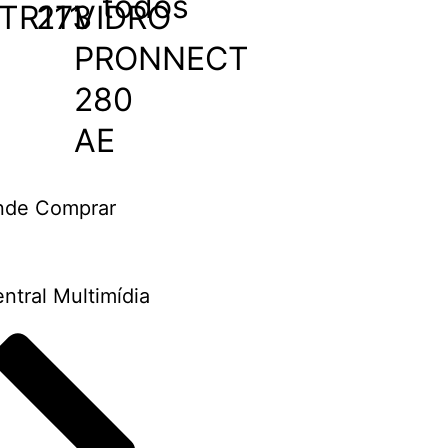
todos
TR111
273
VIDRO
PRONNECT
280
AE
nde Comprar
ntral Multimídia