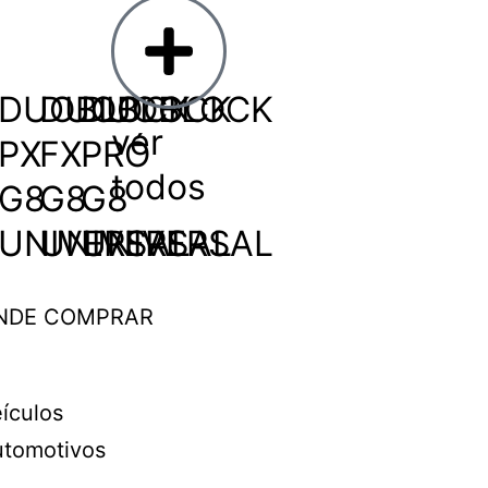
DUOBLOCK
DUOBLOCK
DUOBLOCK
ver
PX
FX
PRÓ
todos
G8
G8
G8
UNIVERSAL
UNIVERSAL
UNIVERSAL
NDE COMPRAR
ículos
tomotivos