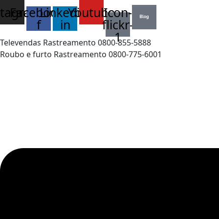
stagram
Facebook-
Linkedin-
Youtube
Icon-
f
in
flickr-
1
Televendas Rastreamento 0800-855-5888
Roubo e furto Rastreamento 0800-775-6001