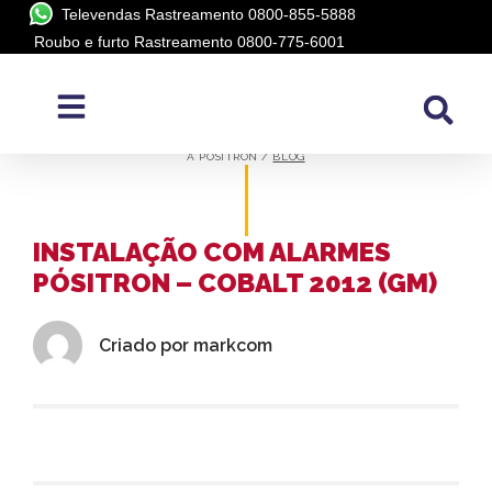
Televendas Rastreamento 0800-855-5888
Roubo e furto Rastreamento 0800-775-6001
BLOG
A PÓSITRON /
BLOG
INSTALAÇÃO COM ALARMES
PÓSITRON – COBALT 2012 (GM)
Criado por
markcom