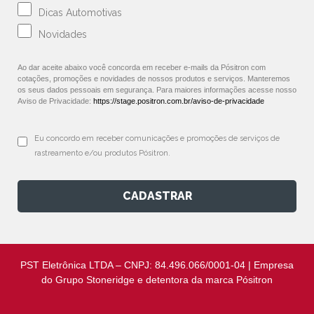
Dicas Automotivas
Novidades
Ao dar aceite abaixo você concorda em receber e-mails da Pósitron com
cotações, promoções e novidades de nossos produtos e serviços. Manteremos
os seus dados pessoais em segurança. Para maiores informações acesse nosso
Aviso de Privacidade:
https://stage.positron.com.br/aviso-de-privacidade
Eu concordo em receber comunicações e promoções de serviços de 
rastreamento e/ou produtos Pósitron.
CADASTRAR
PST Eletrônica LTDA – CNPJ: 84.496.066/0001-04 | Empresa
do Grupo Stoneridge e detentora da marca Pósitron