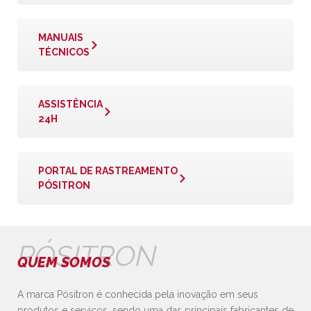
MANUAIS
TÉCNICOS
ASSISTÊNCIA
24H
PORTAL DE RASTREAMENTO
PÓSITRON
PÓSITRON
QUEM SOMOS
A marca Pósitron é conhecida pela inovação em seus
produtos e serviços, sendo uma das principais fabricantes de