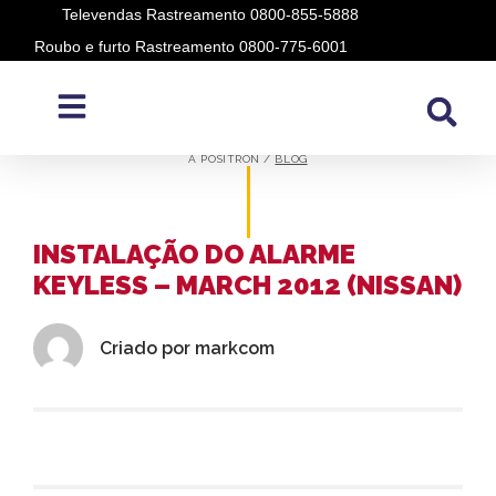
Televendas Rastreamento 0800-855-5888
Roubo e furto Rastreamento 0800-775-6001
BLOG
A PÓSITRON /
BLOG
INSTALAÇÃO DO ALARME
KEYLESS – MARCH 2012 (NISSAN)
Criado por
markcom