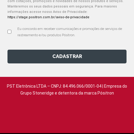
com cotações, promoções e novidades de nossos produtos e serviços.
Manteremos os seus dados pessoais em segurança. Para maiores
informações acesse nosso Aviso de Privacidade:
https://stage.positron.com.br/aviso-de-privacidade
Eu concordo em receber comunicações e promoções de serviços de 
rastreamento e/ou produtos Pósitron.
CADASTRAR
PST Eletrônica LTDA – CNPJ: 84.496.066/0001-04 | Empresa do
Grupo Stoneridge e detentora da marca Pósitron