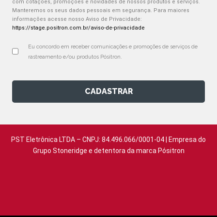
com cotações, promoções e novidades de nossos produtos e serviços.
Manteremos os seus dados pessoais em segurança. Para maiores
informações acesse nosso Aviso de Privacidade:
https://stage.positron.com.br/aviso-de-privacidade
Eu concordo em receber comunicações e promoções de serviços de 
rastreamento e/ou produtos Pósitron.
CADASTRAR
PST Eletrônica LTDA – CNPJ: 84.496.066/0001-04 | Empresa do
Grupo Stoneridge e detentora da marca Pósitron