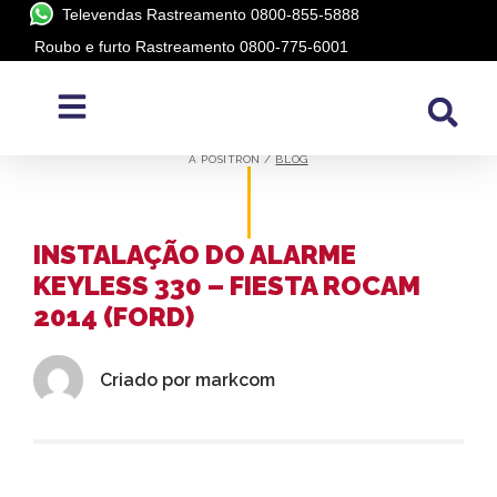
Televendas Rastreamento 0800-855-5888
Roubo e furto Rastreamento 0800-775-6001
BLOG
A PÓSITRON /
BLOG
INSTALAÇÃO DO ALARME
KEYLESS 330 – FIESTA ROCAM
2014 (FORD)
Criado por
markcom