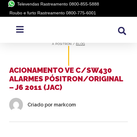
Televendas Rastreamento 0800-855-5888
Roubo e furto Rastreamento 0800-775-6001
BLOG
A PÓSITRON /
BLOG
ACIONAMENTO VE C/SW430
ALARMES PÓSITRON/ORIGINAL
– J6 2011 (JAC)
Criado por
markcom