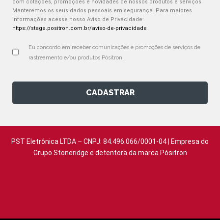
com cotações, promoções e novidades de nossos produtos e serviços.
Manteremos os seus dados pessoais em segurança. Para maiores
informações acesse nosso Aviso de Privacidade:
https://stage.positron.com.br/aviso-de-privacidade
Eu concordo em receber comunicações e promoções de serviços de 
rastreamento e/ou produtos Pósitron.
CADASTRAR
PST Eletrônica LTDA – CNPJ: 84.496.066/0001-04 | Empresa do
Grupo Stoneridge e detentora da marca Pósitron