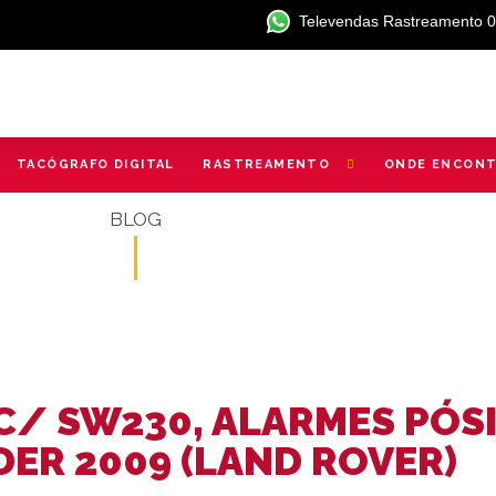
Televendas Rastreamento 
TACÓGRAFO DIGITAL
RASTREAMENTO
ONDE ENCON
BLOG
C/ SW230, ALARMES PÓS
DER 2009 (LAND ROVER)