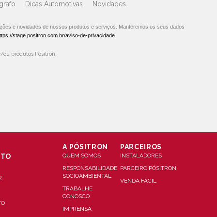
grafo
Dicas Automotivas
Novidades
oções e novidades de nossos produtos e serviços. Manteremos os seus dados
ttps://stage.positron.com.br/aviso-de-privacidade
/ou produtos Pósitron.
A PÓSITRON
PARCEIROS
QUEM SOMOS
INSTALADORES
NTO
RESPONSABILIDADE
PARCEIRO PÓSITRON
SOCIOAMBIENTAL
R
VENDA FÁCIL
TRABALHE
CONOSCO
TO
IMPRENSA