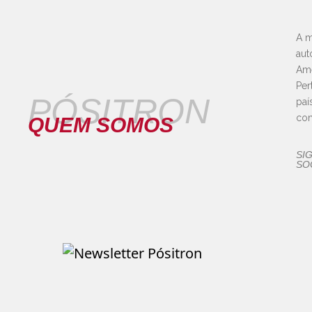
A m
aut
Amé
Per
PÓSITRON
paí
con
QUEM SOMOS
SI
SOC