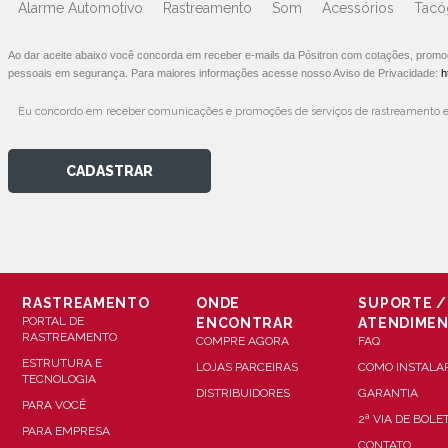
Alarme Automotivo
Rastreamento
Som
Acessórios
Tacó
Ao dar aceite abaixo você concorda em receber e-mails da Pósitron com cotações, prom
pessoais em segurança. Para maiores informações acesse nosso Aviso de Privacidade:
h
Eu concordo em receber comunicações e promoções de serviços de rastreamento e
CADASTRAR
RASTREAMENTO
ONDE
SUPORTE /
PORTAL DE
ENCONTRAR
ATENDIME
RASTREAMENTO
COMPRE AGORA
FAQ
ESTRUTURA E
LOJAS PARCEIRAS
COMO INSTALA
TECNOLOGIA
DISTRIBUIDORES
GARANTIA
PARA VOCÊ
2ª VIA DE BOLE
PARA EMPRESA
CONTATO