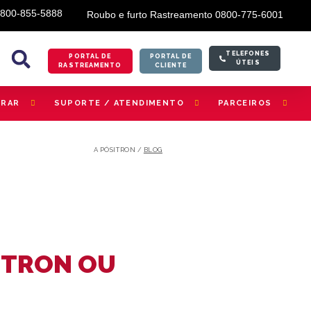
0800-855-5888
Roubo e furto Rastreamento 0800-775-6001
TELEFONES
PORTAL DE
PORTAL DE
ÚTEIS
RASTREAMENTO
CLIENTE
TRAR
SUPORTE / ATENDIMENTO
PARCEIROS
A PÓSITRON /
BLOG
ITRON OU