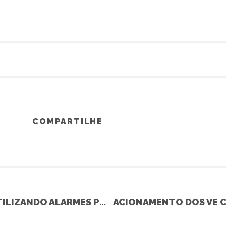
COMPARTILHE
ACIONAMENTO VE C/ SW272 UTILIZANDO ALARMES PÓSITRON – AGILE TODOS (GM)