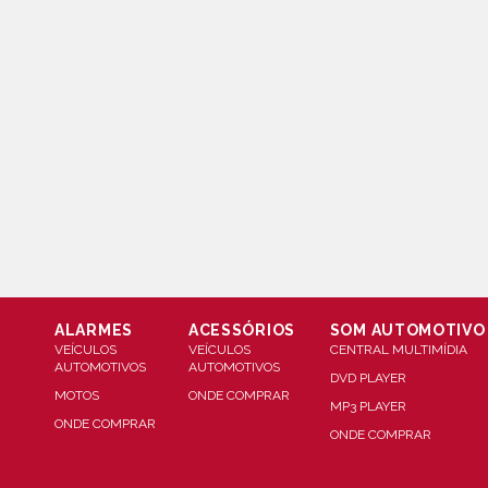
ALARMES
ACESSÓRIOS
SOM AUTOMOTIVO
VEÍCULOS
VEÍCULOS
CENTRAL MULTIMÍDIA
AUTOMOTIVOS
AUTOMOTIVOS
DVD PLAYER
MOTOS
ONDE COMPRAR
MP3 PLAYER
ONDE COMPRAR
ONDE COMPRAR