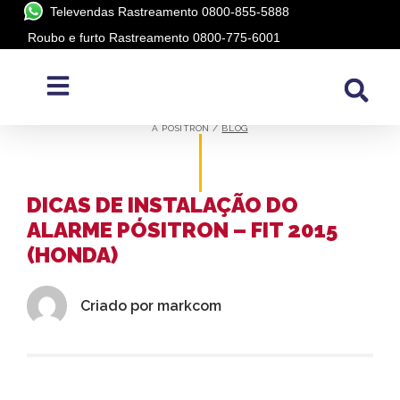
Televendas Rastreamento 0800-855-5888
Roubo e furto Rastreamento 0800-775-6001
BLOG
A PÓSITRON /
BLOG
DICAS DE INSTALAÇÃO DO
ALARME PÓSITRON – FIT 2015
(HONDA)
Criado por
markcom