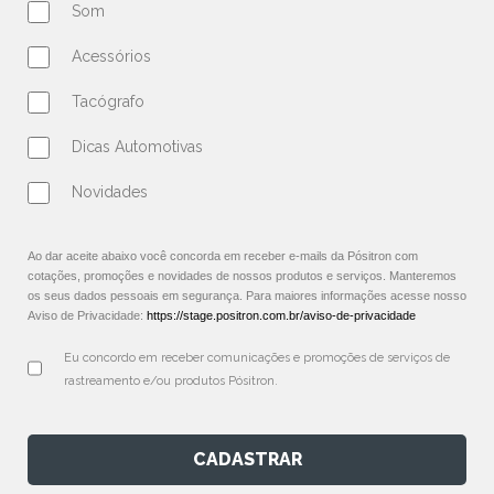
Som
Acessórios
Tacógrafo
Dicas Automotivas
Novidades
Ao dar aceite abaixo você concorda em receber e-mails da Pósitron com
cotações, promoções e novidades de nossos produtos e serviços. Manteremos
os seus dados pessoais em segurança. Para maiores informações acesse nosso
Aviso de Privacidade:
https://stage.positron.com.br/aviso-de-privacidade
Eu concordo em receber comunicações e promoções de serviços de 
rastreamento e/ou produtos Pósitron.
CADASTRAR