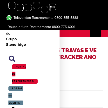
Instagram
Facebook-
Linkedin-
Youtube
Icon-
f
in
flickr-
1
Televendas Rastreamento 0800-855-5888
BLOG
Roubo e furto Rastreamento 0800-775-6001
Marca
A PÓSITRON /
BLOG
do
Grupo
Stoneridge
ACIONAMENTO DAS TRAVAS E VE
VIA ALARME PST – TRACKER ANO
2001 (GM)
PORTAL
DE
Criado por
markcom
RASTREAMENTO
PORTAL
DE
CLIENTE