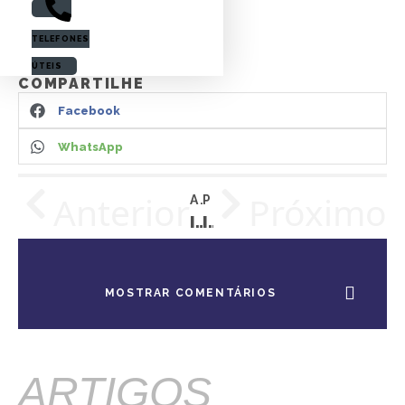
CURTA ESTE ARTIGO
TELEFONES
Curtir
ÚTEIS
COMPARTILHE
Facebook
WhatsApp
Anterior
Próximo
ARTIGO ANTERIOR
PRÓXIMO ARTIGO
INSTALAÇÃO COM ALARME KEYLESS 300 – SPIN (GM)
INSTALAÇÃO DO DUOBLOCK G8 – PCX 2019 (HONDA)
MOSTRAR COMENTÁRIOS
ARTIGOS