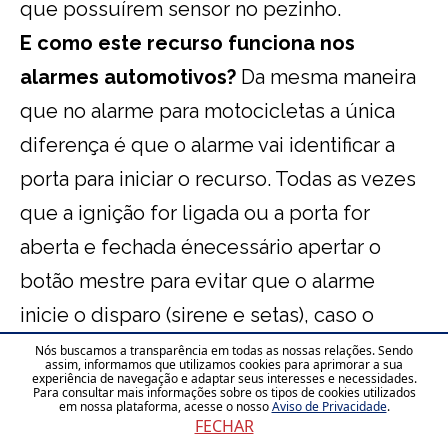
que possuírem sensor no pezinho.
E como este recurso funciona nos
alarmes automotivos?
Da mesma maneira
que no alarme para motocicletas a única
diferença é que o alarme vai identificar a
porta para iniciar o recurso. Todas as vezes
que a ignição for ligada ou a porta for
aberta e fechada énecessário apertar o
botão mestre para evitar que o alarme
inicie o disparo (sirene e setas), caso o
disparo ocorra, só será cessado quando o
Nós buscamos a transparência em todas as nossas relações. Sendo
assim, informamos que utilizamos cookies para aprimorar a sua
experiência de navegação e adaptar seus interesses e necessidades.
botão mestre for pressionado, o botão
Para consultar mais informações sobre os tipos de cookies utilizados
em nossa plataforma, acesse o nosso
Aviso de Privacidade
.
mestre (mesmo de programação do alarme)
FECHAR