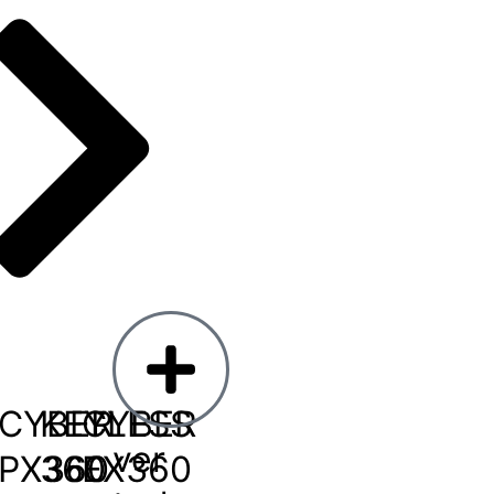
CYBER
KEYLESS
CYBER
ver
PX360
360
EX360