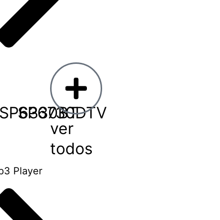
SP6330BT
SP6730DTV
ver
todos
3 Player