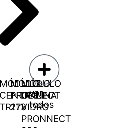
MÓDULO
MÓDULO
MÓDULO
ver
CENTRALINA
PRONNECT
DE
todos
TR111
273
VIDRO
PRONNECT