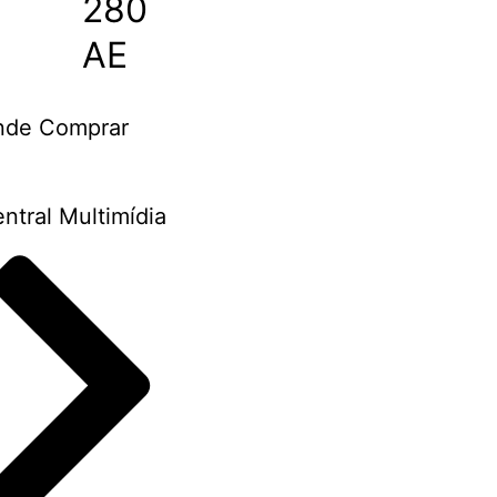
280
AE
nde Comprar
ntral Multimídia