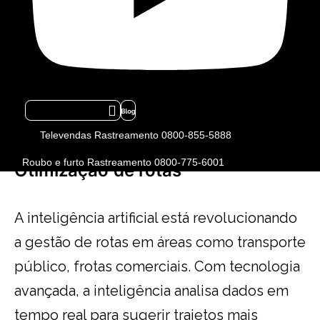
disso, há veículos semiautônomos que
utilizam inteligência artificial para controlar
aceleração, frenagem e manutenção de
faixa, reduzindo a necessidade de
intervenção do motorista e aumentando a
Icon-flickr-1
segurança nas estradas.
Televendas Rastreamento 0800-855-5888
Roubo e furto Rastreamento 0800-775-6001
Otimização
de rotas
A inteligência artificial está revolucionando
a gestão de rotas em áreas como transporte
público, frotas comerciais. Com tecnologia
avançada, a inteligência analisa dados em
tempo real para sugerir trajetos mais