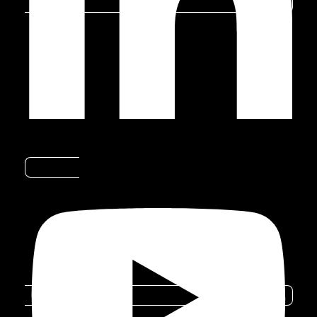
revolucionando a forma como interagimos
com os automóveis. Nesta matéria, você
descobrirá como a inteligência artificial está
otimizando a segurança, o conforto e a
eficiência no setor automotivo.
Automação
Youtube
A inteligência artificial tem um papel
fundamental na automação de veículos,
tornando a condução mais prática e segura.
Muitos modelos já contam com recursos
avançados e assistência à direção. Além