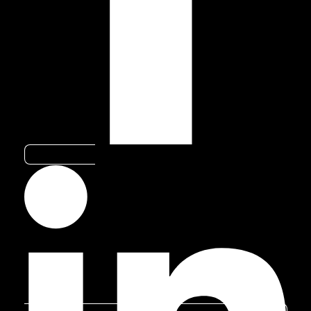
RELACIONADOS
TECNOLOGIA
Como a inteligência artificial está
melhorando a experiência automotiva
Linkedin-in
A inteligência artificial tem avançado
rapidamente nos últimos anos e
transformando diversos setores,
especialmente o automotivo. Com
inovações que vão desde a automação de
veículos a personalização da experiência
do motorista, essa tecnologia está