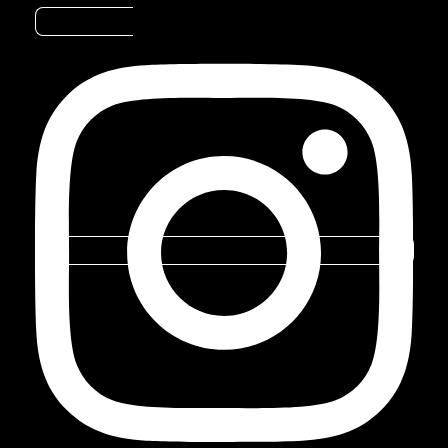
Instagram
BLOG
Marca
A PÓSITRON /
BLOG
do
Grupo
Stoneridge
INSTALAÇÃO DO ALARME KEYLESS
300 – FRONTIER 2014 (NISSAN)
PORTAL
Criado por
markcom
DE
RASTREAMENTO
PORTAL
DE
CLIENTE
CURTA ESTE ARTIGO