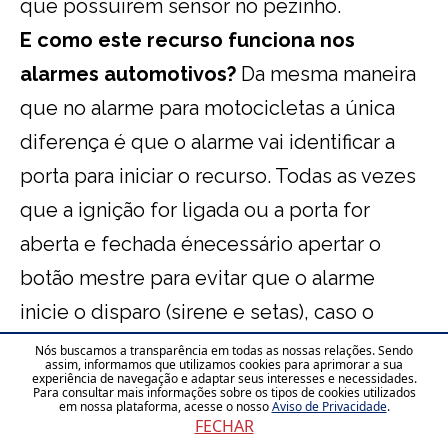
que possuírem sensor no pezinho.
E como este recurso funciona nos
alarmes automotivos?
Da mesma maneira
que no alarme para motocicletas a única
diferença é que o alarme vai identificar a
porta para iniciar o recurso. Todas as vezes
que a ignição for ligada ou a porta for
aberta e fechada énecessário apertar o
botão mestre para evitar que o alarme
inicie o disparo (sirene e setas), caso o
disparo ocorra, só será cessado quando o
Nós buscamos a transparência em todas as nossas relações. Sendo
assim, informamos que utilizamos cookies para aprimorar a sua
botão mestre for pressionado, o botão
experiência de navegação e adaptar seus interesses e necessidades.
Para consultar mais informações sobre os tipos de cookies utilizados
em nossa plataforma, acesse o nosso
Aviso de Privacidade
.
mestre (mesmo de programação do alarme)
FECHAR
deve ser instalado em um local secreto,