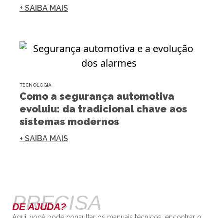
+ SAIBA MAIS
TECNOLOGIA
Como a segurança automotiva
evoluiu: da tradicional chave aos
sistemas modernos
+ SAIBA MAIS
PRECISA
DE AJUDA?
Aqui, você pode consultar os manuais técnicos, encontrar o