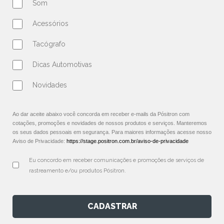
Som
Acessórios
Tacógrafo
Dicas Automotivas
Novidades
Ao dar aceite abaixo você concorda em receber e-mails da Pósitron com
cotações, promoções e novidades de nossos produtos e serviços. Manteremos
os seus dados pessoais em segurança. Para maiores informações acesse nosso
Aviso de Privacidade:
https://stage.positron.com.br/aviso-de-privacidade
Eu concordo em receber comunicações e promoções de serviços de 
rastreamento e/ou produtos Pósitron.
CADASTRAR