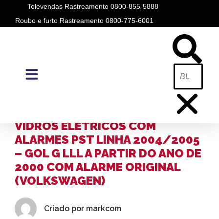
Televendas Rastreamento 0800-855-5888
Roubo e furto Rastreamento 0800-775-6001
BLOG
A PÓSITRON /
BLOG
ACIONAMENTO DAS TRAVAS E
VIDROS ELÉTRICOS COM
ALARMES PST LINHA 2004/2005
– GOL G LLL A PARTIR DO ANO DE
2000 COM ALARME ORIGINAL
(VOLKSWAGEN)
Criado por
markcom