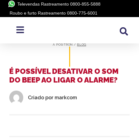
Televendas Rastreamento 0800-855-5888
Roubo e furto Rastreamento 0800-775-6001
BLOG
A PÓSITRON /
BLOG
É POSSÍVEL DESATIVAR O SOM
DO BEEP AO LIGAR O ALARME?
Criado por
markcom