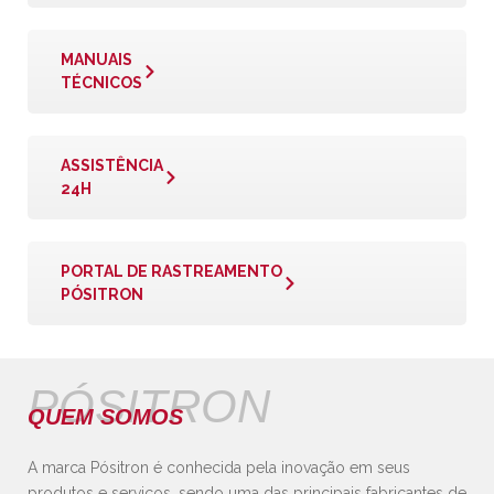
MANUAIS
TÉCNICOS
ASSISTÊNCIA
24H
PORTAL DE RASTREAMENTO
PÓSITRON
PÓSITRON
QUEM SOMOS
A marca Pósitron é conhecida pela inovação em seus
produtos e serviços, sendo uma das principais fabricantes de