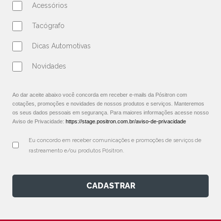
Acessórios
Tacógrafo
Dicas Automotivas
Novidades
Ao dar aceite abaixo você concorda em receber e-mails da Pósitron com
cotações, promoções e novidades de nossos produtos e serviços. Manteremos
os seus dados pessoais em segurança. Para maiores informações acesse nosso
Aviso de Privacidade:
https://stage.positron.com.br/aviso-de-privacidade
Eu concordo em receber comunicações e promoções de serviços de 
rastreamento e/ou produtos Pósitron.
CADASTRAR