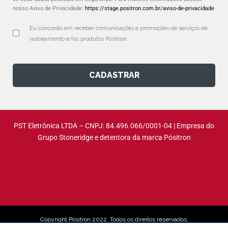
nosso Aviso de Privacidade:
https://stage.positron.com.br/aviso-de-privacidade
Eu concordo em receber comunicações e promoções de serviços de 
rastreamento e/ou produtos Pósitron.
CADASTRAR
PST Eletrônica LTDA – CNPJ: 84.496.066/0001-04 | Empresa do
Grupo Stoneridge e detentora da marca Pósitron
Copyright Pósitron 2022. Todos os direitos reservados.