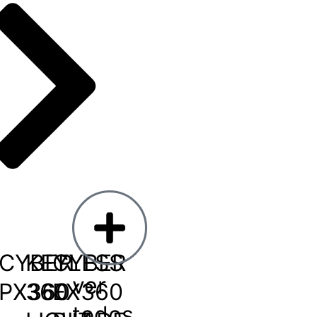
CYBER
KEYLESS
CYBER
ver
PX360
360
EX360
todos