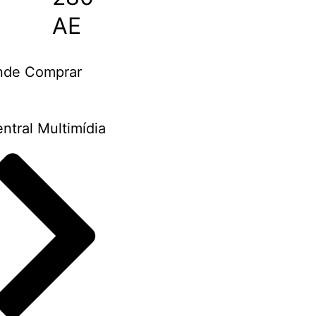
AE
nde Comprar
ntral Multimídia