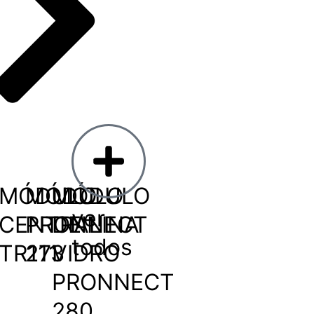
MÓDULO
MÓDULO
MÓDULO
ver
CENTRALINA
PRONNECT
DE
todos
TR111
273
VIDRO
PRONNECT
280