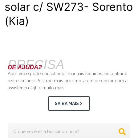
solar c/ SW273- Sorento
(Kia)
PRECISA
DE AJUDA?
Aqui, você pode consultar os manuais técnicos, encontrar o
representante Pósitron mais próximo, além de contar com a
assistência 24h e muito mais!
SAIBA MAIS