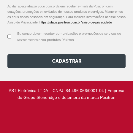
Ao dar aceite abaixo você concorda em receber e-mails da Pósitron com
cotações, promoções e novidades de nossos produtos e serviços. Manteremos
os seus dados pessoais em segurança. Para maiores informações acesse nosso
Aviso de Privacidade:
https://stage.positron.com.br/aviso-de-privacidade
Eu concordo em receber comunicações e promoções de serviços de 
rastreamento e/ou produtos Pósitron.
CADASTRAR
PST Eletrônica LTDA – CNPJ: 84.496.066/0001-04 | Empresa
do Grupo Stoneridge e detentora da marca Pósitron