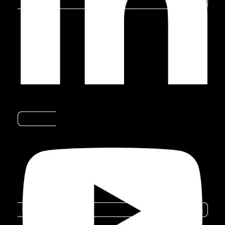
Oceano Atlântico durante seu
percurso.
Ilhabela-
SP
Youtube
Ilhabela-
SP
Ubatuba
(Ilha das