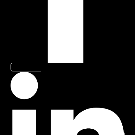
1 – RIO-SANTOS
Com 550km de extensão, a Rodovia
Rio-Santos conta com destinos
incríveis em seu percurso. Para os
amantes de praia, Guarujá, Ilhabela,
Linkedin-in
Ubatuba, Angra dos Reis, Mangaratiba
e Paraty são paradas obrigatórias
nessa road trip.
Além disso, você vai poder contemplar
os cartões-postais Serra do Mar e