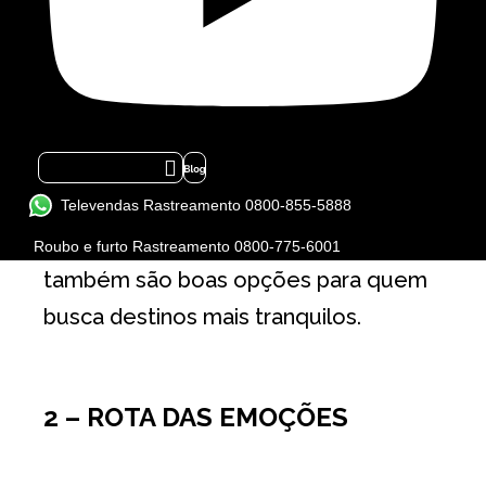
Couves)
– SP
O outono (abril, maio) é época
Icon-flickr-1
excelente para aproveitar a região,
afinal é mais seca e mais vazia. Os
Televendas Rastreamento 0800-855-5888
meses de setembro e outubro
Roubo e furto Rastreamento 0800-775-6001
também são boas opções para quem
busca destinos mais tranquilos.
2 – ROTA DAS EMOÇÕES