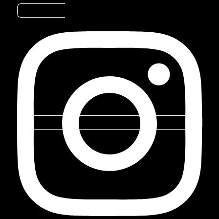
Instagram
BLOG
A PÓSITRON /
BLOG
Marca do
Grupo
Stoneridge
CONHEÇA 3 ROAD TRIPS PARA
FAZER PELO BRASIL
Pesquisar
Criado por
Pósitron
CATEGORIA ::
DICAS AUTOMOTIVAS
SEM COMENTÁRIOS