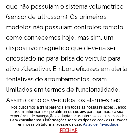
que não possuíam o sistema volumétrico
(sensor de ultrassom). Os primeiros
modelos não possuíam controles remoto
como conhecemos hoje, mas sim, um
dispositivo magnético que deveria ser
encostado no para-brisa do veículo para
ativar/desativar. Embora eficazes em alertar
tentativas de arrombamentos, eram
limitados em termos de funcionalidade.
Assim como os veículos, os alarmes não
Nós buscamos a transparência em todas as nossas relações. Sendo
ficaram para trás em tecnologia e também
assim, informamos que utilizamos cookies para aprimorar a sua
experiência de navegação e adaptar seus interesses e necessidades.
tiveram uma enorme evolução. Tudo para
Para consultar mais informações sobre os tipos de cookies utilizados
em nossa plataforma, acesse o nosso
Aviso de Privacidade
.
FECHAR
oferecer opções de segurança mais