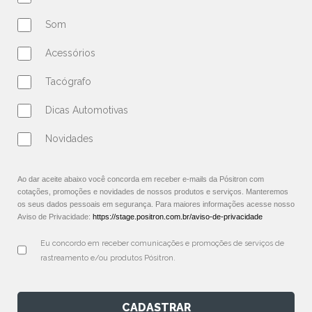
Som
Acessórios
Tacógrafo
Dicas Automotivas
Novidades
Ao dar aceite abaixo você concorda em receber e-mails da Pósitron com
cotações, promoções e novidades de nossos produtos e serviços. Manteremos
os seus dados pessoais em segurança. Para maiores informações acesse nosso
Aviso de Privacidade:
https://stage.positron.com.br/aviso-de-privacidade
Eu concordo em receber comunicações e promoções de serviços de 
rastreamento e/ou produtos Pósitron.
CADASTRAR