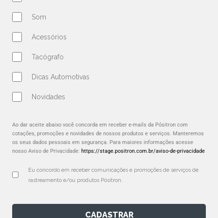
Som
Acessórios
Tacógrafo
Dicas Automotivas
Novidades
Ao dar aceite abaixo você concorda em receber e-mails da Pósitron com
cotações, promoções e novidades de nossos produtos e serviços. Manteremos
os seus dados pessoais em segurança. Para maiores informações acesse
nosso Aviso de Privacidade:
https://stage.positron.com.br/aviso-de-privacidade
Eu concordo em receber comunicações e promoções de serviços de 
rastreamento e/ou produtos Pósitron.
CADASTRAR